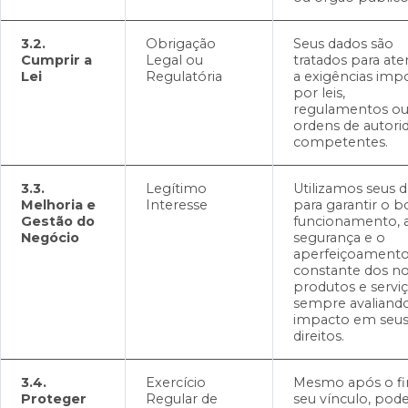
3.2.
Obrigação
Seus dados são
Cumprir a
Legal ou
tratados para at
Lei
Regulatória
a exigências imp
por leis,
regulamentos o
ordens de autori
competentes.
3.3.
Legítimo
Utilizamos seus 
Melhoria e
Interesse
para garantir o 
Gestão do
funcionamento, 
Negócio
segurança e o
aperfeiçoament
constante dos n
produtos e serviç
sempre avaliand
impacto em seu
direitos.
3.4.
Exercício
Mesmo após o f
Proteger
Regular de
seu vínculo, po