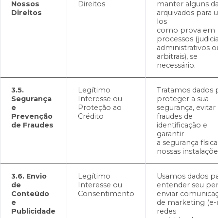
Nossos
Direitos
manter alguns d
Direitos
arquivados para u
los
como prova em
processos (judicia
administrativos o
arbitrais), se
necessário.
3.5.
Legítimo
Tratamos dados 
Segurança
Interesse ou
proteger a sua
e
Proteção ao
segurança, evitar
Prevenção
Crédito
fraudes de
de Fraudes
identificação e
garantir
a segurança física
nossas instalaçõe
3.6. Envio
Legítimo
Usamos dados pa
de
Interesse ou
entender seu perf
Conteúdo
Consentimento
enviar comunica
e
de marketing (e-
Publicidade
redes