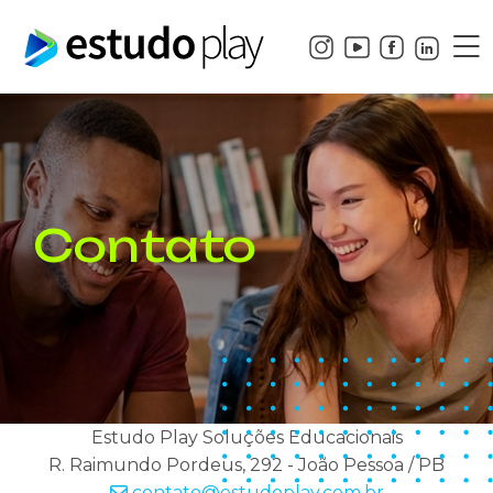
Contato
Estudo Play Soluções Educacionais
R. Raimundo Pordeus, 292 - João Pessoa / PB
contato@estudoplay.com.br