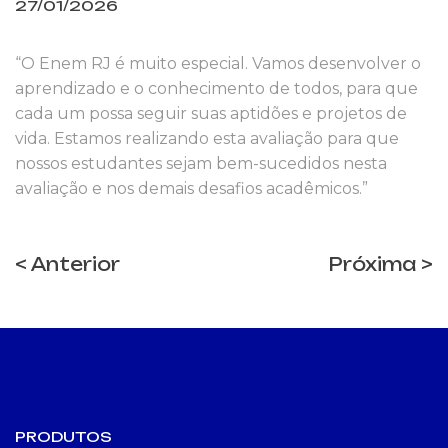
27/01/2026
“O Enem RJ é muito especial. Vamos desenvolver o
aprendizado e o conhecimento de todos, para que
cada um possa seguir suas aptidões e projetos de
vida. Estamos realizando esta avaliação para que
nossos estudantes sejam bem-sucedidos nesta
avaliação e nos demais desafios acadêmicos.”
< Anterior
Próxima >
PRODUTOS