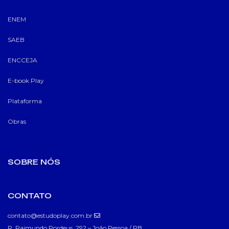
ENEM
SAEB
ENCCEJA
E-book Play
Plataforma
Obras
SOBRE NÓS
CONTATO
contato@estudoplay.com.br
R. Raimundo Pordeus, 292 – João Pessoa / PB